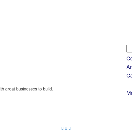
Bu
Co
Ar
Ca
ith great businesses to build.
M